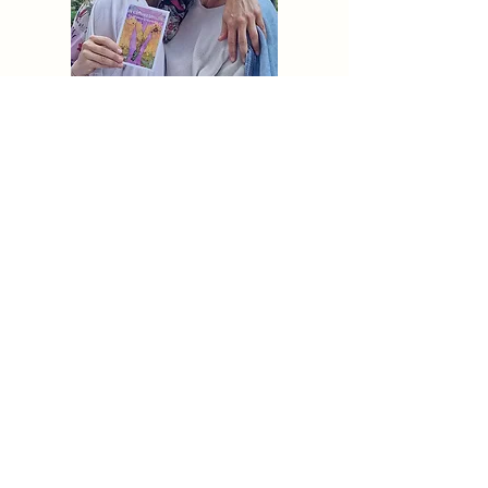
Botschafterin der Frauen
Für mein neues Buch "Die kraffftvolle
Sinnlichkeit" erlaubte mir die Künstlerin
Johanna Tschabitscher großzügiger
Weise ihre wunderbaren Kunstwerke zu
fotografieren.
Lesen und sehen Sie selbst!
mehr Info