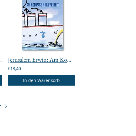
dheitswesens: KI in der Medizins
Jerusalem Erwin: Am Kompass nur Freiheit
€13,40
In den Warenkorb
r