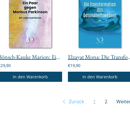
Bönsch-Kauke Marion: Ein Paar gegen Morbus Parkinson. Mit Liebe und Humor
Elzayat Mona: Die Transformation des Gesun
€29,90
€19,90
In den Warenkorb
In den Warenkorb
Zurück
1
2
Weite
Verlag Kraffftvoll KG